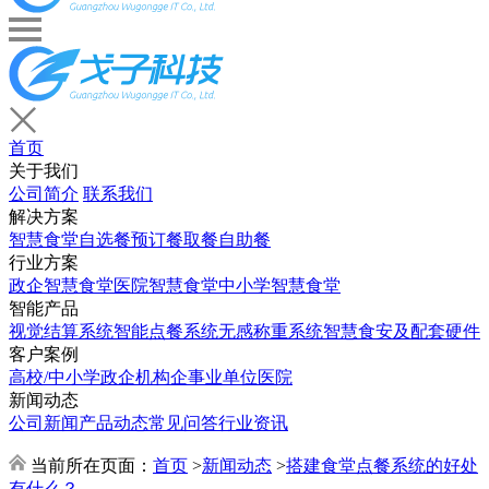
首页
关于我们
公司简介
联系我们
解决方案
智慧食堂
自选餐
预订餐取餐
自助餐
行业方案
政企智慧食堂
医院智慧食堂
中小学智慧食堂
智能产品
视觉结算系统
智能点餐系统
无感称重系统
智慧食安及配套硬件
客户案例
高校/中小学
政企机构
企事业单位
医院
新闻动态
公司新闻
产品动态
常见问答
行业资讯
当前所在页面：
首页
>
新闻动态
>
搭建食堂点餐系统的好处
有什么？