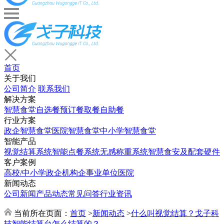
首页
关于我们
公司简介
联系我们
解决方案
智慧食堂
自选餐
预订餐取餐
自助餐
行业方案
政企智慧食堂
医院智慧食堂
中小学智慧食堂
智能产品
视觉结算系统
智能点餐系统
无感称重系统
智慧食安及配套硬件
客户案例
高校/中小学
政企机构
企事业单位
医院
新闻动态
公司新闻
产品动态
常见问答
行业资讯
当前所在页面：
首页
>
新闻动态
>
什么叫视觉结算？戈子科
技智能结算台怎么结算的？