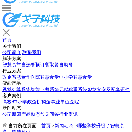
首页
关于我们
公司简介
联系我们
解决方案
智慧食堂
自选餐
预订餐取餐
自助餐
行业方案
政企智慧食堂
医院智慧食堂
中小学智慧食堂
智能产品
视觉结算系统
智能点餐系统
无感称重系统
智慧食安及配套硬件
客户案例
高校/中小学
政企机构
企事业单位
医院
新闻动态
公司新闻
产品动态
常见问答
行业资讯
当前所在页面：
首页
>
新闻动态
>
哪些学校升级了智慧食
堂，简洁时尚