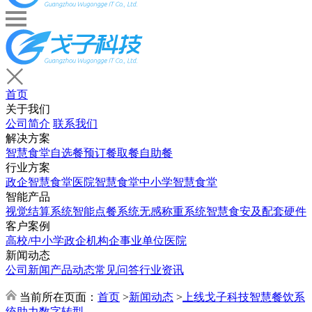
首页
关于我们
公司简介
联系我们
解决方案
智慧食堂
自选餐
预订餐取餐
自助餐
行业方案
政企智慧食堂
医院智慧食堂
中小学智慧食堂
智能产品
视觉结算系统
智能点餐系统
无感称重系统
智慧食安及配套硬件
客户案例
高校/中小学
政企机构
企事业单位
医院
新闻动态
公司新闻
产品动态
常见问答
行业资讯
当前所在页面：
首页
>
新闻动态
>
上线戈子科技智慧餐饮系
统助力数字转型