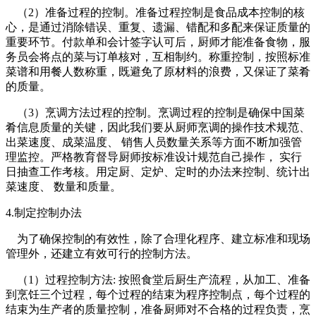
（2）准备过程的控制。准备过程控制是食品成本控制的核
心，是通过消除错误、重复、遗漏、错配和多配来保证质量的
重要环节。付款单和会计签字认可后，厨师才能准备食物，服
务员会将点的菜与订单核对，互相制约。称重控制，按照标准
菜谱和用餐人数称重，既避免了原材料的浪费，又保证了菜肴
的质量。
（3）烹调方法过程的控制。烹调过程的控制是确保中国菜
肴信息质量的关键，因此我们要从厨师烹调的操作技术规范、
出菜速度、成菜温度、 销售人员数量关系等方面不断加强管
理监控。严格教育督导厨师按标准设计规范自己操作， 实行
日抽查工作考核。用定厨、定炉、定时的办法来控制、统计出
菜速度、 数量和质量。
4.制定控制办法
为了确保控制的有效性，除了合理化程序、建立标准和现场
管理外，还建立有效可行的控制方法。
（1）过程控制方法: 按照食堂后厨生产流程，从加工、准备
到烹饪三个过程，每个过程的结束为程序控制点，每个过程的
结束为生产者的质量控制，准备厨师对不合格的过程负责，烹