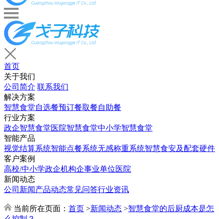
首页
关于我们
公司简介
联系我们
解决方案
智慧食堂
自选餐
预订餐取餐
自助餐
行业方案
政企智慧食堂
医院智慧食堂
中小学智慧食堂
智能产品
视觉结算系统
智能点餐系统
无感称重系统
智慧食安及配套硬件
客户案例
高校/中小学
政企机构
企事业单位
医院
新闻动态
公司新闻
产品动态
常见问答
行业资讯
当前所在页面：
首页
>
新闻动态
>
智慧食堂的后厨成本是怎
么控制？