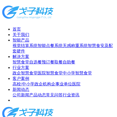
首页
关于我们
智能产品
视觉结算系统
智能点餐系统
无感称重系统
智慧食安及配
套硬件
解决方案
智慧食堂
自选餐
预订餐取餐
自助餐
行业方案
政企智慧食堂
医院智慧食堂
中小学智慧食堂
客户案例
高校/中小学
政企机构
企事业单位
医院
新闻动态
公司新闻
产品动态
常见问答
行业资讯