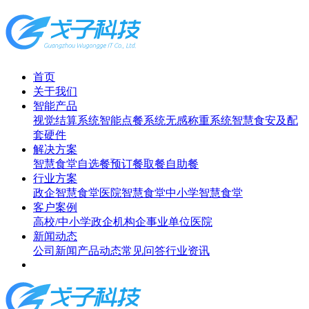
首页
关于我们
智能产品
视觉结算系统
智能点餐系统
无感称重系统
智慧食安及配
套硬件
解决方案
智慧食堂
自选餐
预订餐取餐
自助餐
行业方案
政企智慧食堂
医院智慧食堂
中小学智慧食堂
客户案例
高校/中小学
政企机构
企事业单位
医院
新闻动态
公司新闻
产品动态
常见问答
行业资讯