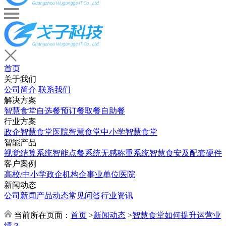
首页
关于我们
公司简介
联系我们
解决方案
智慧食堂
自选餐
预订餐取餐
自助餐
行业方案
政企智慧食堂
医院智慧食堂
中小学智慧食堂
智能产品
视觉结算系统
智能点餐系统
无感称重系统
智慧食安及配套硬件
客户案例
高校/中小学
政企机构
企事业单位
医院
新闻动态
公司新闻
产品动态
常见问答
行业资讯
当前所在页面：
首页
>
新闻动态
>
智慧食堂如何提升运营业
绩？