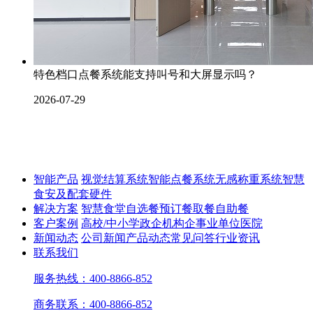
特色档口点餐系统能支持叫号和大屏显示吗？
2026-07-29
智能产品
视觉结算系统
智能点餐系统
无感称重系统
智慧
食安及配套硬件
解决方案
智慧食堂
自选餐
预订餐取餐
自助餐
客户案例
高校/中小学
政企机构
企事业单位
医院
新闻动态
公司新闻
产品动态
常见问答
行业资讯
联系我们
服务热线：400-8866-852
商务联系：400-8866-852