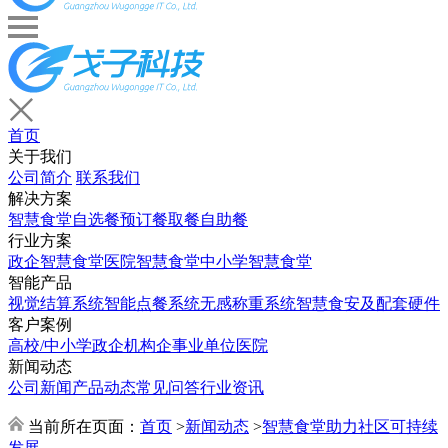
首页
关于我们
公司简介
联系我们
解决方案
智慧食堂
自选餐
预订餐取餐
自助餐
行业方案
政企智慧食堂
医院智慧食堂
中小学智慧食堂
智能产品
视觉结算系统
智能点餐系统
无感称重系统
智慧食安及配套硬件
客户案例
高校/中小学
政企机构
企事业单位
医院
新闻动态
公司新闻
产品动态
常见问答
行业资讯
当前所在页面：
首页
>
新闻动态
>
智慧食堂助力社区可持续
发展