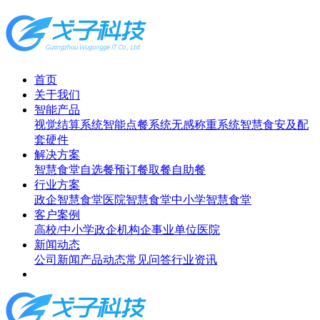
首页
关于我们
智能产品
视觉结算系统
智能点餐系统
无感称重系统
智慧食安及配
套硬件
解决方案
智慧食堂
自选餐
预订餐取餐
自助餐
行业方案
政企智慧食堂
医院智慧食堂
中小学智慧食堂
客户案例
高校/中小学
政企机构
企事业单位
医院
新闻动态
公司新闻
产品动态
常见问答
行业资讯