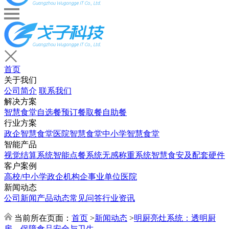
首页
关于我们
公司简介
联系我们
解决方案
智慧食堂
自选餐
预订餐取餐
自助餐
行业方案
政企智慧食堂
医院智慧食堂
中小学智慧食堂
智能产品
视觉结算系统
智能点餐系统
无感称重系统
智慧食安及配套硬件
客户案例
高校/中小学
政企机构
企事业单位
医院
新闻动态
公司新闻
产品动态
常见问答
行业资讯
当前所在页面：
首页
>
新闻动态
>
明厨亮灶系统：透明厨
房，保障食品安全与卫生