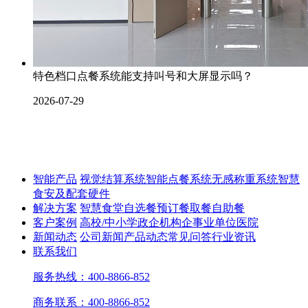
特色档口点餐系统能支持叫号和大屏显示吗？
2026-07-29
智能产品
视觉结算系统
智能点餐系统
无感称重系统
智慧
食安及配套硬件
解决方案
智慧食堂
自选餐
预订餐取餐
自助餐
客户案例
高校/中小学
政企机构
企事业单位
医院
新闻动态
公司新闻
产品动态
常见问答
行业资讯
联系我们
服务热线：400-8866-852
商务联系：400-8866-852