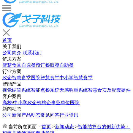
首页
关于我们
公司简介
联系我们
解决方案
智慧食堂
自选餐
预订餐取餐
自助餐
行业方案
政企智慧食堂
医院智慧食堂
中小学智慧食堂
智能产品
视觉结算系统
智能点餐系统
无感称重系统
智慧食安及配套硬件
客户案例
高校/中小学
政企机构
企事业单位
医院
新闻动态
公司新闻
产品动态
常见问答
行业资讯
当前所在页面：
首页
>
新闻动态
>
智能结算台的创新优势：
构建高效便捷的自助餐线