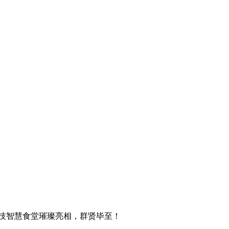
技智慧食堂璀璨亮相，群贤毕至！