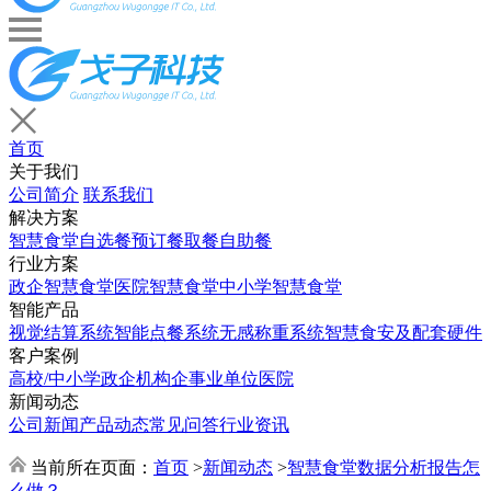
首页
关于我们
公司简介
联系我们
解决方案
智慧食堂
自选餐
预订餐取餐
自助餐
行业方案
政企智慧食堂
医院智慧食堂
中小学智慧食堂
智能产品
视觉结算系统
智能点餐系统
无感称重系统
智慧食安及配套硬件
客户案例
高校/中小学
政企机构
企事业单位
医院
新闻动态
公司新闻
产品动态
常见问答
行业资讯
当前所在页面：
首页
>
新闻动态
>
智慧食堂数据分析报告怎
么做？