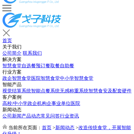
首页
关于我们
公司简介
联系我们
解决方案
智慧食堂
自选餐
预订餐取餐
自助餐
行业方案
政企智慧食堂
医院智慧食堂
中小学智慧食堂
智能产品
视觉结算系统
智能点餐系统
无感称重系统
智慧食安及配套硬件
客户案例
高校/中小学
政企机构
企事业单位
医院
新闻动态
公司新闻
产品动态
常见问答
行业资讯
当前所在页面：
首页
>
新闻动态
>
改造传统食堂，开展智能
化升级！