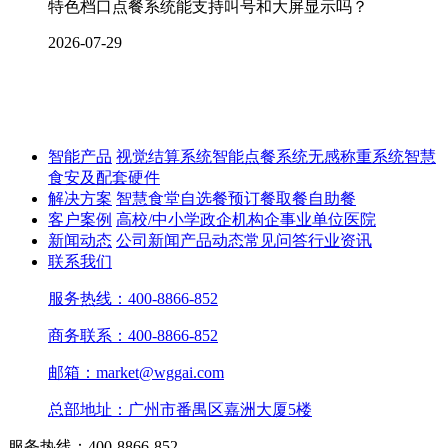
特色档口点餐系统能支持叫号和大屏显示吗？
2026-07-29
智能产品
视觉结算系统
智能点餐系统
无感称重系统
智慧
食安及配套硬件
解决方案
智慧食堂
自选餐
预订餐取餐
自助餐
客户案例
高校/中小学
政企机构
企事业单位
医院
新闻动态
公司新闻
产品动态
常见问答
行业资讯
联系我们
服务热线：400-8866-852
商务联系：400-8866-852
邮箱：market@wggai.com
总部地址：广州市番禺区嘉洲大厦5楼
服务热线：400-8866-852