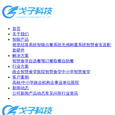
首页
关于我们
智能产品
视觉结算系统
智能点餐系统
无感称重系统
智慧食安及配
套硬件
解决方案
智慧食堂
自选餐
预订餐取餐
自助餐
行业方案
政企智慧食堂
医院智慧食堂
中小学智慧食堂
客户案例
高校/中小学
政企机构
企事业单位
医院
新闻动态
公司新闻
产品动态
常见问答
行业资讯