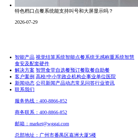
特色档口点餐系统能支持叫号和大屏显示吗？
2026-07-29
智能产品
视觉结算系统
智能点餐系统
无感称重系统
智慧
食安及配套硬件
解决方案
智慧食堂
自选餐
预订餐取餐
自助餐
客户案例
高校/中小学
政企机构
企事业单位
医院
新闻动态
公司新闻
产品动态
常见问答
行业资讯
联系我们
服务热线：400-8866-852
商务联系：400-8866-852
邮箱：market@wggai.com
总部地址：广州市番禺区嘉洲大厦5楼