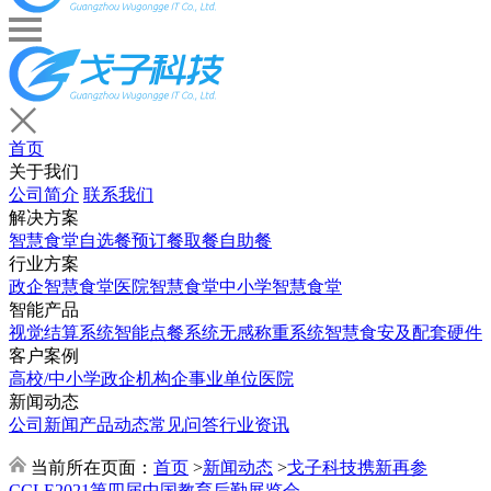
首页
关于我们
公司简介
联系我们
解决方案
智慧食堂
自选餐
预订餐取餐
自助餐
行业方案
政企智慧食堂
医院智慧食堂
中小学智慧食堂
智能产品
视觉结算系统
智能点餐系统
无感称重系统
智慧食安及配套硬件
客户案例
高校/中小学
政企机构
企事业单位
医院
新闻动态
公司新闻
产品动态
常见问答
行业资讯
当前所在页面：
首页
>
新闻动态
>
戈子科技携新再参
CCLE2021第四届中国教育后勤展览会