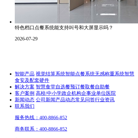
特色档口点餐系统能支持叫号和大屏显示吗？
2026-07-29
智能产品
视觉结算系统
智能点餐系统
无感称重系统
智慧
食安及配套硬件
解决方案
智慧食堂
自选餐
预订餐取餐
自助餐
客户案例
高校/中小学
政企机构
企事业单位
医院
新闻动态
公司新闻
产品动态
常见问答
行业资讯
联系我们
服务热线：400-8866-852
商务联系：400-8866-852