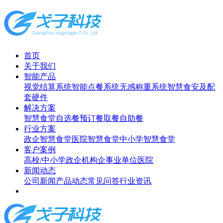
首页
关于我们
智能产品
视觉结算系统
智能点餐系统
无感称重系统
智慧食安及配
套硬件
解决方案
智慧食堂
自选餐
预订餐取餐
自助餐
行业方案
政企智慧食堂
医院智慧食堂
中小学智慧食堂
客户案例
高校/中小学
政企机构
企事业单位
医院
新闻动态
公司新闻
产品动态
常见问答
行业资讯