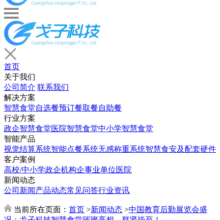
首页
关于我们
公司简介
联系我们
解决方案
智慧食堂
自选餐
预订餐取餐
自助餐
行业方案
政企智慧食堂
医院智慧食堂
中小学智慧食堂
智能产品
视觉结算系统
智能点餐系统
无感称重系统
智慧食安及配套硬件
客户案例
高校/中小学
政企机构
企事业单位
医院
新闻动态
公司新闻
产品动态
常见问答
行业资讯
当前所在页面：
首页
>
新闻动态
>
中国教育后勤展览会盛
况：戈子科技智慧食堂璀璨亮相，群贤毕至！