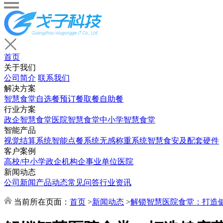
首页
关于我们
公司简介
联系我们
解决方案
智慧食堂
自选餐
预订餐取餐
自助餐
行业方案
政企智慧食堂
医院智慧食堂
中小学智慧食堂
智能产品
视觉结算系统
智能点餐系统
无感称重系统
智慧食安及配套硬件
客户案例
高校/中小学
政企机构
企事业单位
医院
新闻动态
公司新闻
产品动态
常见问答
行业资讯
当前所在页面：
首页
>
新闻动态
>
解锁智慧医院食堂：打造