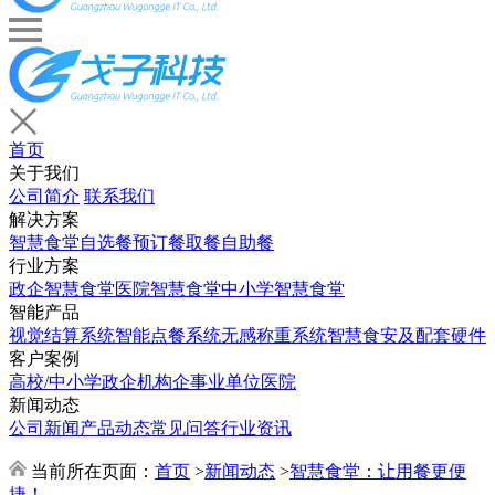
首页
关于我们
公司简介
联系我们
解决方案
智慧食堂
自选餐
预订餐取餐
自助餐
行业方案
政企智慧食堂
医院智慧食堂
中小学智慧食堂
智能产品
视觉结算系统
智能点餐系统
无感称重系统
智慧食安及配套硬件
客户案例
高校/中小学
政企机构
企事业单位
医院
新闻动态
公司新闻
产品动态
常见问答
行业资讯
当前所在页面：
首页
>
新闻动态
>
智慧食堂：让用餐更便
捷！