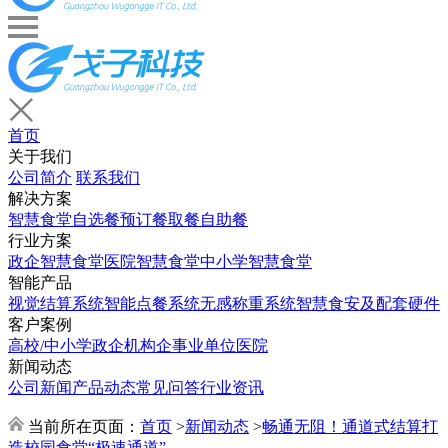
首页
关于我们
公司简介
联系我们
解决方案
智慧食堂
自选餐
预订餐取餐
自助餐
行业方案
政企智慧食堂
医院智慧食堂
中小学智慧食堂
智能产品
视觉结算系统
智能点餐系统
无感称重系统
智慧食安及配套硬件
客户案例
高校/中小学
政企机构
企事业单位
医院
新闻动态
公司新闻
产品动态
常见问答
行业资讯
当前所在页面：
首页
>
新闻动态
>
畅通无阻！通道式结算打
造校园食堂“极速通道”