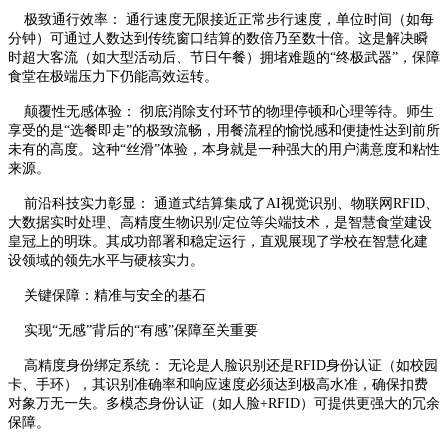
极致通行效率： 通行速度无限接近正常步行速度，单位时间（如每
分钟）可通过人数达到传统窗口结算的数倍乃至数十倍。这是解决瞬
时超大客流（如大型活动后、节日午餐）拥堵难题的“终极武器”，保障
食堂在极端压力下仍能高效运转。
颠覆性无感体验： 彻底消除支付环节的物理停顿和心理等待。师生
享受的是“选餐即走”的极致流畅，用餐流程的愉悦感和便捷性达到前所
未有的高度。这种“丝滑”体验，本身就是一种强大的用户满意度和粘性
来源。
前沿科技实力彰显： 通道式结算集成了AI视觉识别、物联网RFID、
大数据实时处理、高精度生物识别/定位等尖端技术，是智慧食堂建设
皇冠上的明珠。其成功部署和稳定运行，直观展现了学校在智慧化建
设领域的领先水平与硬核实力。
关键保障：精准与安全的基石
实现“无感”背后的“有感”保障至关重要
高精度身份绑定系统： 无论是人脸识别还是RFID身份认证（如校园
卡、手环），其识别准确率和响应速度必须达到极高水准，确保扣费
对象万无一失。多模态身份认证（如人脸+RFID）可提供更强大的冗余
保障。