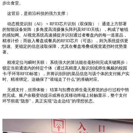
步出食堂。
这背后，是前沿科技的强力支撑：
动态视觉识别（AI） + RFID芯片识别（双保险）： 通道上方部署
的智能设备矩阵（多角度高清摄像头阵列及RFID天线），构成了敏锐
的感知网。AI视觉系统高速捕捉并识别通过者餐盘内的每一道菜品，
精准计价；而嵌入餐盘或餐具的RFID芯片（可选），则为系统提供更
快速、更稳定的信息读取保障，尤其在餐盘堆叠或视觉遮挡时优势显
著。
精准定位与瞬时关联： 系统强大的算法能在毫秒间完成关键两步：
锁定当前通道内的特定个体（通过高精度人脸识别或师生佩戴的校园
卡/手环等RFID标签），并将识别到的菜品信息与该个体的支付账户实
时、精准绑定。这确保了“谁端走了什么”的准确对应。
无感支付，丝滑体验： 结算与扣费在师生毫无察觉的步行过程中悄
然完成。账户余额变动提示或将在其移动终端上轻触显示，整个支付
环节彻底“隐形”，真正实现“边走边结”的理想状态。