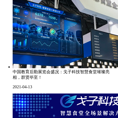
中国教育后勤展览会盛况：戈子科技智慧食堂璀璨亮
相，群贤毕至！
2021-04-13