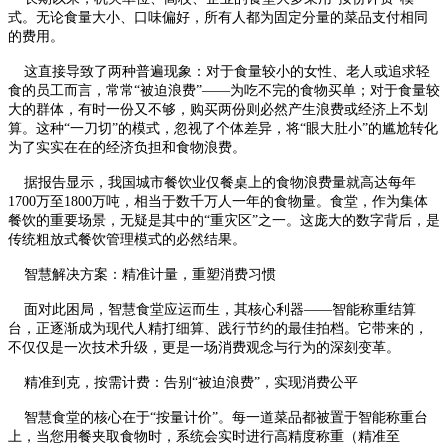
式。无论食量大小、口味偏好，所有人都为固定分量的菜品支付相同
的费用。
这直接导致了两种普遍现象：对于食量较小的女性、老人或追求轻
食的员工而言，常常“被迫浪费”——为吃不完的食物买单；对于食量较
大的群体，有时一份又不够，购买两份则必然产生浪费或经济上不划
算。这种“一刀切”的模式，忽视了个体差异，将“眼大肚小”的尴尬转化
为了实实在在的经济负担和食物浪费。
据报告显示，我国城市餐饮业仅餐桌上的食物浪费量就高达每年
1700万至1800万吨，相当于数千万人一年的食物量。食堂，作为集体
餐饮的重要场景，无疑是其中的“重灾区”之一。这庞大的数字背后，是
传统粗放式餐饮管理模式的必然结果。
智慧解决方案：精准计量，重塑消费习惯
面对此困局，智慧食堂应运而生，其核心利器——智能称重结算
台，正逐渐成为现代人精打细算、践行节约的最佳拍档。它带来的，
不仅仅是一次技术升级，更是一场消费观念与行为的深刻变革。
精准到克，按需计费：告别“被迫浪费”，实现消费公平
智慧食堂的核心在于“按量计价”。每一道菜品都被置于智能称重台
上，当您用餐夹取食物时，系统会实时进行高精度称重（精准至