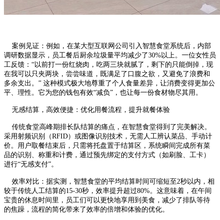
案例见证：例如，在某大型互联网公司引入智慧食堂系统后，内部
调研数据显示，员工餐后厨余垃圾量平均减少了30%以上。一位女性员
工反馈：“以前打一份红烧肉，吃两三块就腻了，剩下的只能倒掉，现
在我可以只夹两块，尝尝味道，既满足了口腹之欲，又避免了浪费和
多余支出。” 这种模式极大地尊重了个人食量差异，让消费变得更加公
平、理性。它为您的钱包有效“减负”，也让每一份食材物尽其用。
无感结算，高效便捷：优化用餐流程，提升就餐体验
传统食堂高峰期排长队结算的痛点，在智慧食堂得到了完美解决。
采用射频识别（RFID）或图像识别技术，无需人工辨认菜品、手动计
价。用户取餐结束后，只需将托盘置于结算区，系统瞬间完成所有菜
品的识别、称重和计费，通过预先绑定的支付方式（如刷脸、工卡）
进行“无感支付”。
效率对比：据实测，智慧食堂的平均结算时间可缩短至2秒以内，相
较于传统人工结算的15-30秒，效率提升超过80%。这意味着，在午间
宝贵的休息时间里，员工们可以更快地享用到美食，减少了排队等待
的焦躁，流程的简化带来了效率的倍增和体验的优化。