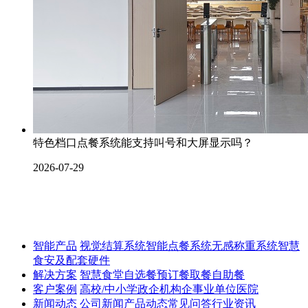
特色档口点餐系统能支持叫号和大屏显示吗？
2026-07-29
智能产品
视觉结算系统
智能点餐系统
无感称重系统
智慧
食安及配套硬件
解决方案
智慧食堂
自选餐
预订餐取餐
自助餐
客户案例
高校/中小学
政企机构
企事业单位
医院
新闻动态
公司新闻
产品动态
常见问答
行业资讯