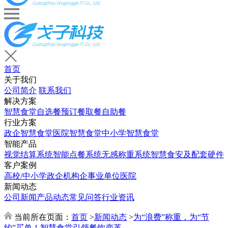
首页
关于我们
公司简介
联系我们
解决方案
智慧食堂
自选餐
预订餐取餐
自助餐
行业方案
政企智慧食堂
医院智慧食堂
中小学智慧食堂
智能产品
视觉结算系统
智能点餐系统
无感称重系统
智慧食安及配套硬件
客户案例
高校/中小学
政企机构
企事业单位
医院
新闻动态
公司新闻
产品动态
常见问答
行业资讯
当前所在页面：
首页
>
新闻动态
>
为“浪费”称重，为“节
约”买单！智慧食堂引领餐饮变革