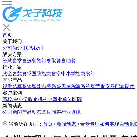
首页
关于我们
公司简介
联系我们
解决方案
智慧食堂
自选餐
预订餐取餐
自助餐
行业方案
政企智慧食堂
医院智慧食堂
中小学智慧食堂
智能产品
视觉结算系统
智能点餐系统
无感称重系统
智慧食安及配套硬件
客户案例
高校/中小学
政企机构
企事业单位
医院
新闻动态
公司新闻
产品动态
常见问答
行业资讯
当前所在页面：
首页
>
新闻动态
>
食堂管理如何实现自动化