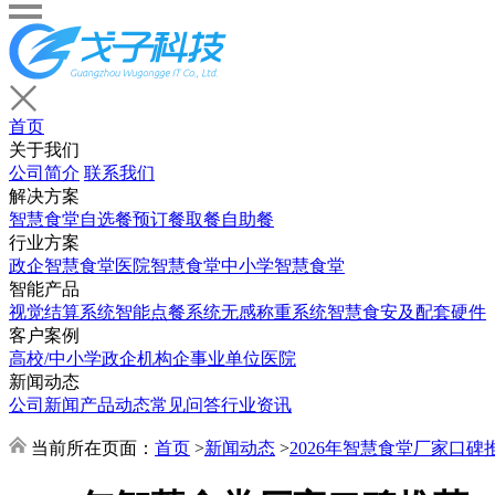
首页
关于我们
公司简介
联系我们
解决方案
智慧食堂
自选餐
预订餐取餐
自助餐
行业方案
政企智慧食堂
医院智慧食堂
中小学智慧食堂
智能产品
视觉结算系统
智能点餐系统
无感称重系统
智慧食安及配套硬件
客户案例
高校/中小学
政企机构
企事业单位
医院
新闻动态
公司新闻
产品动态
常见问答
行业资讯
当前所在页面：
首页
>
新闻动态
>
2026年智慧食堂厂家口碑