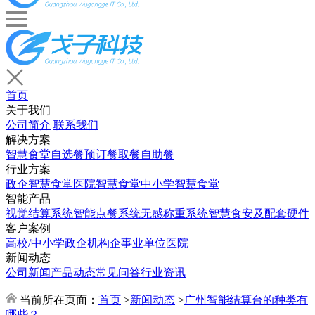
首页
关于我们
公司简介
联系我们
解决方案
智慧食堂
自选餐
预订餐取餐
自助餐
行业方案
政企智慧食堂
医院智慧食堂
中小学智慧食堂
智能产品
视觉结算系统
智能点餐系统
无感称重系统
智慧食安及配套硬件
客户案例
高校/中小学
政企机构
企事业单位
医院
新闻动态
公司新闻
产品动态
常见问答
行业资讯
当前所在页面：
首页
>
新闻动态
>
广州智能结算台的种类有
哪些？