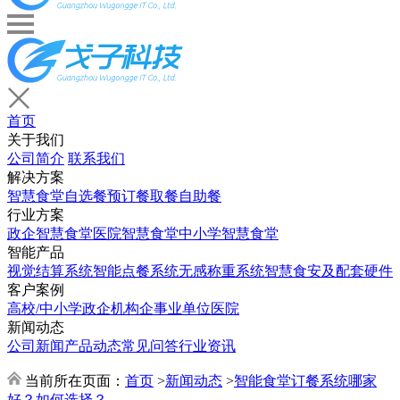
首页
关于我们
公司简介
联系我们
解决方案
智慧食堂
自选餐
预订餐取餐
自助餐
行业方案
政企智慧食堂
医院智慧食堂
中小学智慧食堂
智能产品
视觉结算系统
智能点餐系统
无感称重系统
智慧食安及配套硬件
客户案例
高校/中小学
政企机构
企事业单位
医院
新闻动态
公司新闻
产品动态
常见问答
行业资讯
当前所在页面：
首页
>
新闻动态
>
智能食堂订餐系统哪家
好？如何选择？