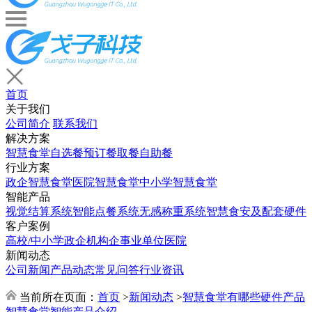
首页
关于我们
公司简介
联系我们
解决方案
智慧食堂
自选餐
预订餐取餐
自助餐
行业方案
政企智慧食堂
医院智慧食堂
中小学智慧食堂
智能产品
视觉结算系统
智能点餐系统
无感称重系统
智慧食安及配套硬件
客户案例
高校/中小学
政企机构
企事业单位
医院
新闻动态
公司新闻
产品动态
常见问答
行业资讯
当前所在页面：
首页
>
新闻动态
>
智慧食堂有哪些硬件产品
智慧食堂智能产品介绍