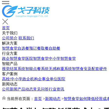
首页
关于我们
公司简介
联系我们
解决方案
智慧食堂
自选餐
预订餐取餐
自助餐
行业方案
政企智慧食堂
医院智慧食堂
中小学智慧食堂
智能产品
视觉结算系统
智能点餐系统
无感称重系统
智慧食安及配套硬件
客户案例
高校/中小学
政企机构
企事业单位
医院
新闻动态
公司新闻
产品动态
常见问答
行业资讯
当前所在页面：
首页
>
新闻动态
>
智慧食堂如何降低经营成