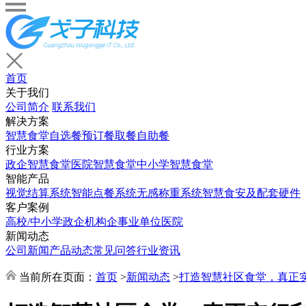
首页
关于我们
公司简介
联系我们
解决方案
智慧食堂
自选餐
预订餐取餐
自助餐
行业方案
政企智慧食堂
医院智慧食堂
中小学智慧食堂
智能产品
视觉结算系统
智能点餐系统
无感称重系统
智慧食安及配套硬件
客户案例
高校/中小学
政企机构
企事业单位
医院
新闻动态
公司新闻
产品动态
常见问答
行业资讯
当前所在页面：
首页
>
新闻动态
>
打造智慧社区食堂，真正