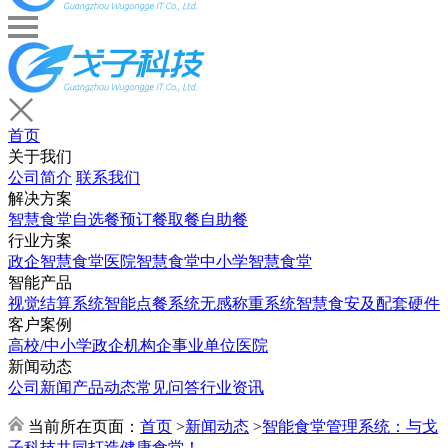
首页
关于我们
公司简介
联系我们
解决方案
智慧食堂
自选餐
预订餐取餐
自助餐
行业方案
政企智慧食堂
医院智慧食堂
中小学智慧食堂
智能产品
视觉结算系统
智能点餐系统
无感称重系统
智慧食安及配套硬件
客户案例
高校/中小学
政企机构
企事业单位
医院
新闻动态
公司新闻
产品动态
常见问答
行业资讯
当前所在页面：
首页
>
新闻动态
>
智能食堂管理系统：与戈
子科技共同打造健康食堂！