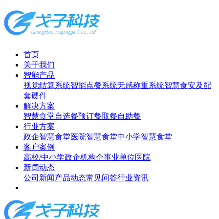
首页
关于我们
智能产品
视觉结算系统
智能点餐系统
无感称重系统
智慧食安及配
套硬件
解决方案
智慧食堂
自选餐
预订餐取餐
自助餐
行业方案
政企智慧食堂
医院智慧食堂
中小学智慧食堂
客户案例
高校/中小学
政企机构
企事业单位
医院
新闻动态
公司新闻
产品动态
常见问答
行业资讯