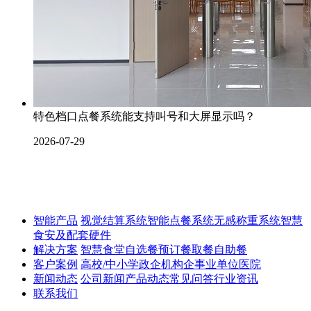
特色档口点餐系统能支持叫号和大屏显示吗？
2026-07-29
智能产品
视觉结算系统
智能点餐系统
无感称重系统
智慧
食安及配套硬件
解决方案
智慧食堂
自选餐
预订餐取餐
自助餐
客户案例
高校/中小学
政企机构
企事业单位
医院
新闻动态
公司新闻
产品动态
常见问答
行业资讯
联系我们