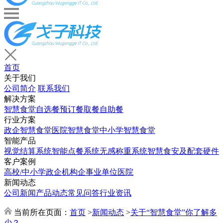
首页
关于我们
公司简介
联系我们
解决方案
智慧食堂
自选餐
预订餐取餐
自助餐
行业方案
政企智慧食堂
医院智慧食堂
中小学智慧食堂
智能产品
视觉结算系统
智能点餐系统
无感称重系统
智慧食安及配套硬件
客户案例
高校/中小学
政企机构
企事业单位
医院
新闻动态
公司新闻
产品动态
常见问答
行业资讯
当前所在页面：
首页
>
新闻动态
>
关于“智慧食堂”你了解多
少？