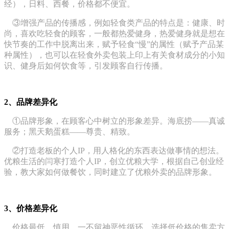
经），日料、西餐，价格都不便宜。
③增强产品的传播感，例如轻食类产品的特点是：健康、时
尚，喜欢吃轻食的顾客，一般都热爱健身，热爱健身就是想在
快节奏的工作中脱离出来，赋予轻食“慢”的属性（赋予产品某
种属性），也可以在轻食外卖包装上印上有关食材成分的小知
识、健身后如何饮食等，引发顾客自行传播。
2、品牌差异化
①品牌形象，在顾客心中树立的形象差异。海底捞——真诚
服务；黑天鹅蛋糕——尊贵、精致。
②打造老板的个人IP，用人格化的东西表达做事情的想法。
优粮生活的闫寒打造个人IP，创立优粮大学，根据自己创业经
验，教大家如何做餐饮，同时建立了优粮外卖的品牌形象。
3、价格差异化
价格最低，慎用，一不留神恶性循环。选择低价格的售卖方