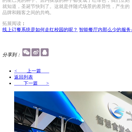
的星巴克的杯子、店内摆放的杯子都变成了红绿色，我们立刻
就知道，圣诞节快到了。这就是伴随式场景的差异性，产生的
品牌和顾客之间的共鸣。
拓展阅读
：
线上订餐系统是如何走红校园的呢？
智能餐厅内那么少的服务
分享到：
<
上一篇
返回列表
下一篇
>