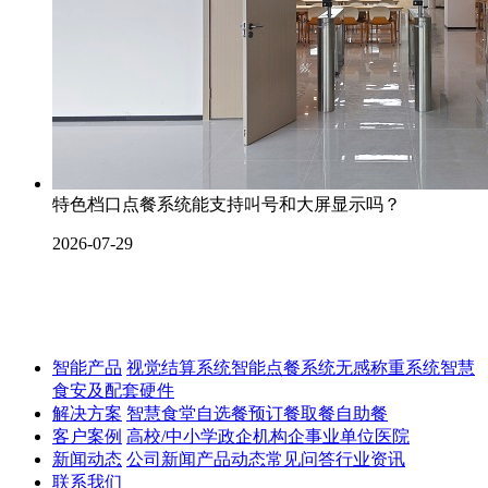
特色档口点餐系统能支持叫号和大屏显示吗？
2026-07-29
智能产品
视觉结算系统
智能点餐系统
无感称重系统
智慧
食安及配套硬件
解决方案
智慧食堂
自选餐
预订餐取餐
自助餐
客户案例
高校/中小学
政企机构
企事业单位
医院
新闻动态
公司新闻
产品动态
常见问答
行业资讯
联系我们