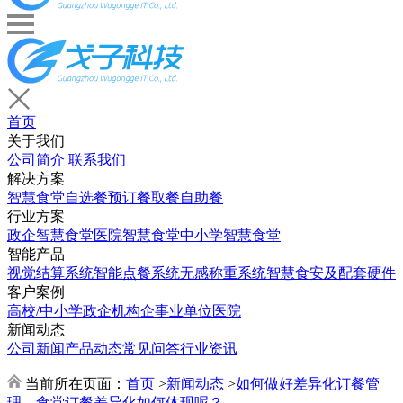
首页
关于我们
公司简介
联系我们
解决方案
智慧食堂
自选餐
预订餐取餐
自助餐
行业方案
政企智慧食堂
医院智慧食堂
中小学智慧食堂
智能产品
视觉结算系统
智能点餐系统
无感称重系统
智慧食安及配套硬件
客户案例
高校/中小学
政企机构
企事业单位
医院
新闻动态
公司新闻
产品动态
常见问答
行业资讯
当前所在页面：
首页
>
新闻动态
>
如何做好差异化订餐管
理，食堂订餐差异化如何体现呢？